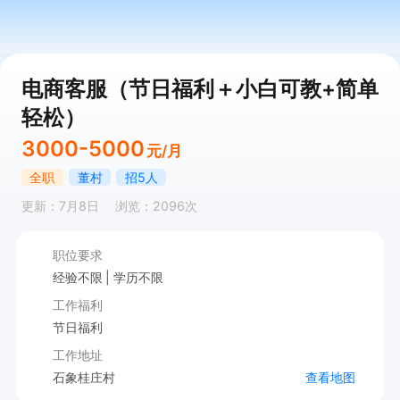
电商客服（节日福利＋小白可教+简单
轻松）
3000-5000
元/月
全职
董村
招5人
更新：7月8日
浏览：2096次
职位要求
经验不限
学历不限
工作福利
节日福利
工作地址
石象桂庄村
查看地图