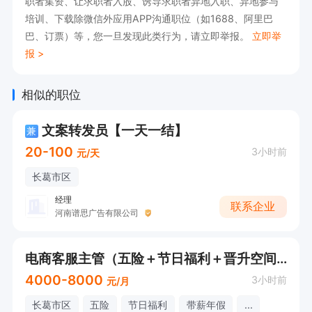
职者集资、让求职者入股、诱导求职者异地入职、异地参与
培训助力成长。
培训、下载除微信外应用APP沟通职位（如1688、阿里巴
巴、订票）等，您一旦发现此类行为，请立即举报。
立即举
报 >
相似的职位
文案转发员【一天一结】
兼
20-100
3小时前
元/天
长葛市区
经理
联系企业
河南谱思广告有限公司
电商客服主管（五险＋节日福利＋晋升空间）
4000-8000
3小时前
元/月
长葛市区
五险
节日福利
带薪年假
...