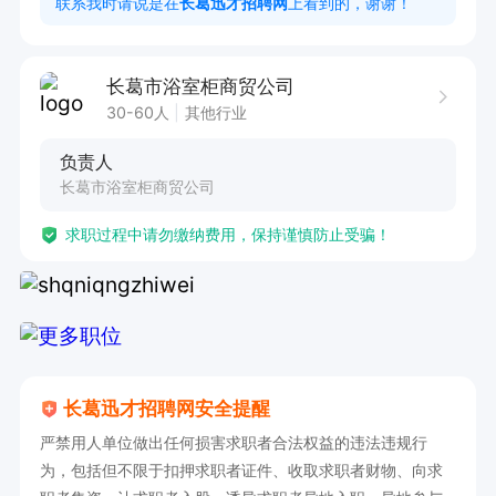
联系我时请说是在
长葛迅才招聘网
上看到的，谢谢！
提供依据。

5. 维护良好的客户关系，提高客户忠诚度，促进
长葛市浴室柜商贸公司
二次购买与口碑传播。

30-60人
其他行业
任职要求：

负责人
1. 具备良好的沟通能力与服务意识，能够耐心、细
长葛市浴室柜商贸公司
致地与客户交流。

求职过程中请勿缴纳费用，保持谨慎防止受骗！
2. 熟悉电商平台操作流程者，优先，。

3. 拥有较强的问题解决能力，能迅速处理客户遇
到的各类问题。

4. 工作认真负责，有较强的责任心和团队协作精
神。

长葛迅才招聘网安全提醒
5. 能够适应两班倒的工作模式，保证8小时工作时
严禁用人单位做出任何损害求职者合法权益的违法违规行
长。

为，包括但不限于扣押求职者证件、收取求职者财物、向求
6. 欢迎优秀且有潜力的新手加入，公司将提供免费