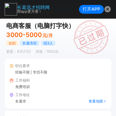
长葛迅才招聘网
打开APP
用app更方便！
电商客服（电脑打字快）
3000-5000
元/月
全职
长葛市区
招3人
更新：6月21日
浏览：1650次
职位要求
经验不限
学历不限
工作福利
免费培训
工作地址
长葛市
查看地图