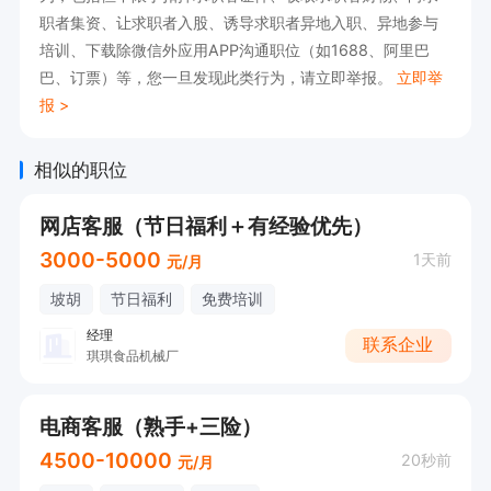
职者集资、让求职者入股、诱导求职者异地入职、异地参与
培训、下载除微信外应用APP沟通职位（如1688、阿里巴
巴、订票）等，您一旦发现此类行为，请立即举报。
立即举
报 >
相似的职位
网店客服（节日福利＋有经验优先）
3000-5000
1天前
元/月
坡胡
节日福利
免费培训
经理
联系企业
琪琪食品机械厂
电商客服（熟手+三险）
4500-10000
20秒前
元/月