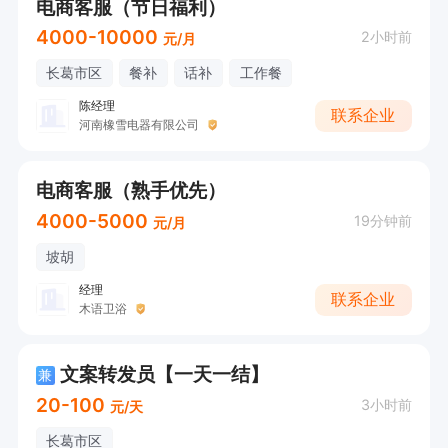
电商客服（节日福利）
4000-10000
2小时前
元/月
长葛市区
餐补
话补
工作餐
陈经理
联系企业
河南橡雪电器有限公司
电商客服（熟手优先）
4000-5000
19分钟前
元/月
坡胡
经理
联系企业
木语卫浴
文案转发员【一天一结】
兼
20-100
3小时前
元/天
长葛市区