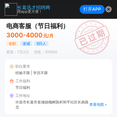
长葛迅才招聘网
打开APP
用app更方便！
电商客服（节日福利）
3000-4000
元/月
全职
老城
招5人
更新：7月2日
浏览：3066次
职位要求
经验不限
学历不限
工作福利
节日福利
工作地址
许昌市长葛市老城镇槐树陈村和平社区长南路
查看地图
北