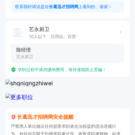
联系我时请说是在
长葛迅才招聘网
上看到的，谢谢！
任职要求：

1. 具备相关工作经验，熟悉电商客服工作流程者优
艺永厨卫
先。

10人以下
日用品、百货
2. 工作地点要求在老城附近。

陈经理
3. 熟练掌握办公软件及电商平台操作技能。

艺永厨卫
4. 具备良好的沟通能力与服务意识，能够耐心解
求职过程中请勿缴纳费用，保持谨慎防止受骗！
答客户问题。

5. 工作时间为8:00-17:00，需两班倒。

6. 薪资3000-3500，熟练后薪资待遇可依个人能
力提升。工作地址位于老城丁磊饭店往西 100 米
二楼工作室。福利待遇包含节日福利。点击屏幕右
长葛迅才招聘网安全提醒
下方拨打电话，创建并投递简历即可与企业联系，
严禁用人单位做出任何损害求职者合法权益的违法违规行
联系时请说明是在【长葛迅才招聘网】看到的。
为，包括但不限于扣押求职者证件、收取求职者财物、向求