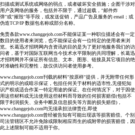
扫描或测试系统或网络的弱点，或者破坏安全措施；企图干涉对
用户及网络的服务，包括并不限于，通过超载，"邮件炸
弹"或"摧毁"等手段，或发送促销，产品广告及服务的 email；或
伪造TCP/IP 数据包名称或部分名称。
免责条款www.changgejob.com不能保证某一种职位描述会有一定
数目的使用者来浏览，也不能保证会有一位特定的使用者来浏
览。长葛迅才招聘网内含资讯的目的是为了更好地服务我们的访
问者，基于对国际互联网当今技术水平限制的共同理解，长葛迅
才招聘网并不保证所有信息、文本、图形、链接及其它项目的绝
对准确性和完整性，故仅供访问者使用参考。
www.changgejob.com刊载的材料"按原样"提供，并无附带任何形
式的明示的或暗示保证，包括任何关于材料的适市性,无侵犯知
识产权或适合作某一特定用途的保证。在任何情况下，对于因使
用这些材料或无法使用这些材料而导致的任何损害赔偿(包括不
限于利润损失、业务中断及信息损失等方面的损失赔偿)，
www.changgejob.com均无须承担法律责任,即使
www.changgejob.com曾经被告知有可能出现该等损害赔偿。个别
司法管辖区不允许免除或限制相应而生的或附带的损害赔偿，因
此上述限制可能不适用于你。