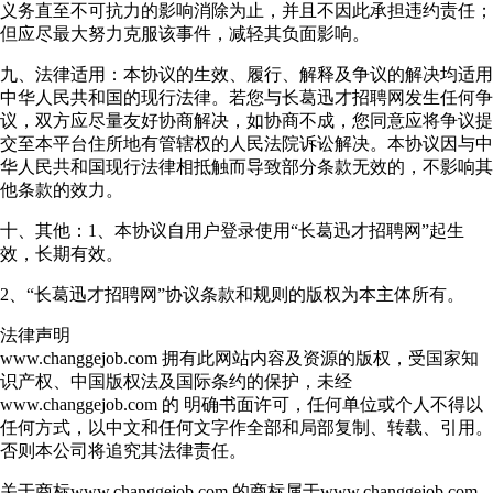
义务直至不可抗力的影响消除为止，并且不因此承担违约责任；
但应尽最大努力克服该事件，减轻其负面影响。
九、法律适用：本协议的生效、履行、解释及争议的解决均适用
中华人民共和国的现行法律。若您与长葛迅才招聘网发生任何争
议，双方应尽量友好协商解决，如协商不成，您同意应将争议提
交至本平台住所地有管辖权的人民法院诉讼解决。本协议因与中
华人民共和国现行法律相抵触而导致部分条款无效的，不影响其
他条款的效力。
十、其他：1、本协议自用户登录使用“长葛迅才招聘网”起生
效，长期有效。
2、“长葛迅才招聘网”协议条款和规则的版权为本主体所有。
法律声明
www.changgejob.com 拥有此网站内容及资源的版权，受国家知
识产权、中国版权法及国际条约的保护，未经
www.changgejob.com 的 明确书面许可，任何单位或个人不得以
任何方式，以中文和任何文字作全部和局部复制、转载、引用。
否则本公司将追究其法律责任。
关于商标www.changgejob.com 的商标属于www.changgejob.com