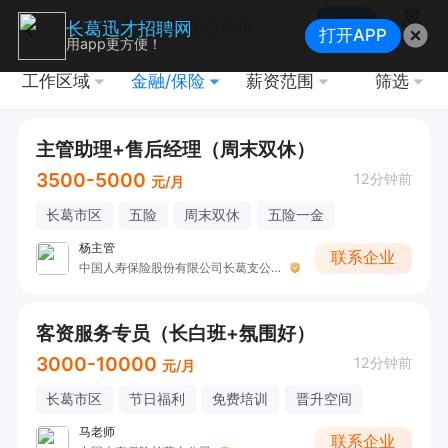
搜索
长葛迅才招聘网
打开APP
地图
用app更方便！
工作区域
金融/保险
薪资范围
筛选
主管助理+售后经理（周末双休）
3500-5000
12分钟前
元/月
长葛市区
五险
周末双休
五险一金
杨主管
联系企业
中国人寿保险股份有限公司长葛支公司
客资服务专员（长白班+氛围好）
3000-10000
12分钟前
元/月
长葛市区
节日福利
免费培训
晋升空间
马老师
联系企业