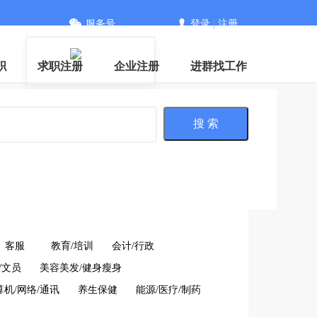
服务号
登录
|
注册
职
求职注册
企业注册
进群找工作
搜 索
客服
教育/培训
会计/行政
/文员
美容美发/健身瘦身
算机/网络/通讯
养生保健
能源/医疗/制药