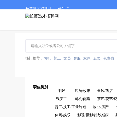
长葛迅才招聘网
分站点
热门推荐：
司机
普工
文员
客服
双休
五险
包食宿
职位类别
不限
店员/收银
餐饮/酒店
残疾工
司机/配送
茶艺/花艺/
普工/技工/工业制造
物业/房产
休闲/娱乐
影视/摄影/婚纱婚庆