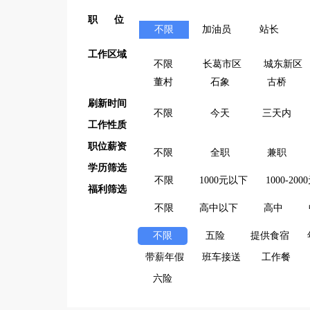
职 位
不限
加油员
站长
工作区域
不限
长葛市区
城东新区
董村
石象
古桥
刷新时间
不限
今天
三天内
工作性质
职位薪资
不限
全职
兼职
学历筛选
不限
1000元以下
1000-200
福利筛选
不限
高中以下
高中
不限
五险
提供食宿
带薪年假
班车接送
工作餐
六险