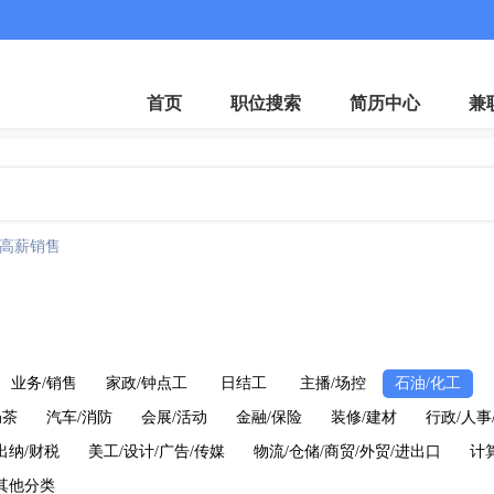
首页
职位搜索
简历中心
兼
高薪销售
业务/销售
家政/钟点工
日结工
主播/场控
石油/化工
奶茶
汽车/消防
会展/活动
金融/保险
装修/建材
行政/人事
出纳/财税
美工/设计/广告/传媒
物流/仓储/商贸/外贸/进出口
计
其他分类