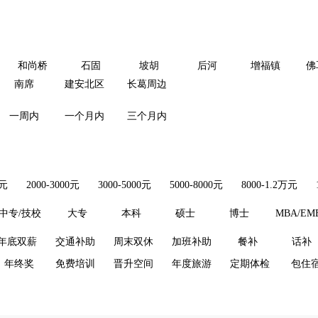
和尚桥
石固
坡胡
后河
增福镇
佛
南席
建安北区
长葛周边
一周内
一个月内
三个月内
0元
2000-3000元
3000-5000元
5000-8000元
8000-1.2万元
中专/技校
大专
本科
硕士
博士
MBA/EM
年底双薪
交通补助
周末双休
加班补助
餐补
话补
年终奖
免费培训
晋升空间
年度旅游
定期体检
包住