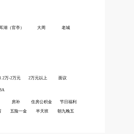
耳湖（官亭）
大周
老城
1.2万-2万元
2万元以上
面议
BA
房补
住房公积金
节日福利
宿
五险一金
半天班
朝九晚五