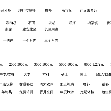
采耳师
理疗按摩师
技师
头疗师
产后康复师
和尚桥
石固
坡胡
后河
增福镇
佛
南席
建安北区
长葛周边
一周内
一个月内
三个月内
0元
2000-3000元
3000-5000元
5000-8000元
8000-1.2万元
中专/技校
大专
本科
硕士
博士
MBA/EM
年底双薪
交通补助
周末双休
加班补助
餐补
话补
年终奖
免费培训
晋升空间
年度旅游
定期体检
包住