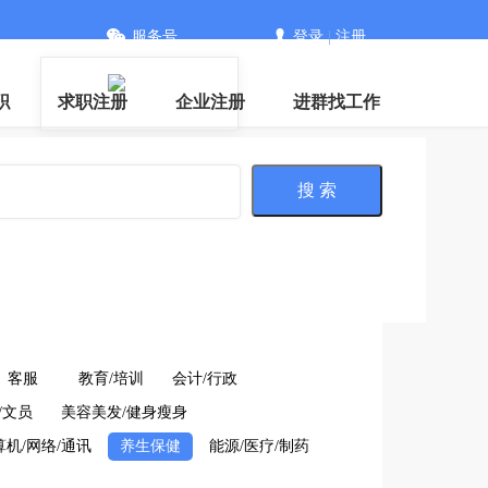
服务号
登录
|
注册
职
求职注册
企业注册
进群找工作
搜 索
客服
教育/培训
会计/行政
/文员
美容美发/健身瘦身
算机/网络/通讯
养生保健
能源/医疗/制药