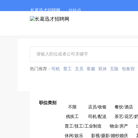
长葛迅才招聘网
分站点
热门推荐：
司机
普工
文员
客服
双休
五险
包食宿
职位类别
不限
店员/收银
餐饮/酒店
残疾工
司机/配送
茶艺/花艺/
普工/技工/工业制造
物业/房产
休闲/娱乐
影视/摄影/婚纱婚庆