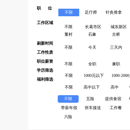
职 位
不限
足疗师
针灸推拿
工作区域
不限
长葛市区
城东新区
董村
石象
古桥
刷新时间
不限
今天
三天内
工作性质
职位薪资
不限
全职
兼职
学历筛选
不限
1000元以下
1000-200
福利筛选
不限
高中以下
高中
不限
五险
提供食宿
带薪年假
班车接送
工作餐
六险