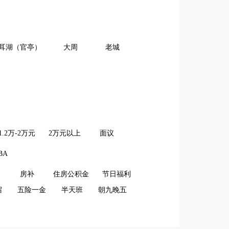
耳湖（官亭）
大周
老城
1.2万-2万元
2万元以上
面议
BA
房补
住房公积金
节日福利
宿
五险一金
半天班
朝九晚五