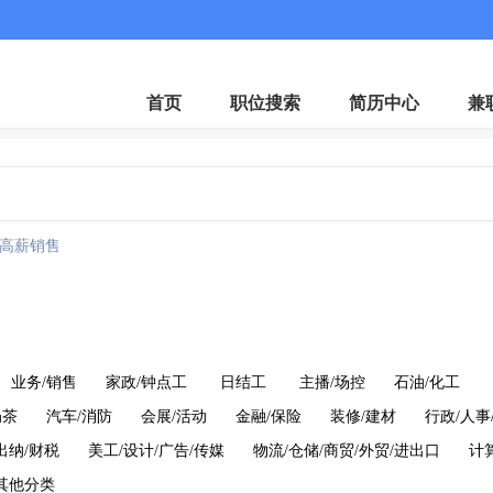
首页
职位搜索
简历中心
兼
高薪销售
业务/销售
家政/钟点工
日结工
主播/场控
石油/化工
奶茶
汽车/消防
会展/活动
金融/保险
装修/建材
行政/人事
出纳/财税
美工/设计/广告/传媒
物流/仓储/商贸/外贸/进出口
计
其他分类