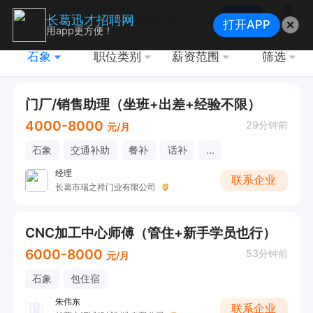
搜索
长葛迅才招聘网
打开APP
地图
用app更方便！
石象
职位类别
薪资范围
筛选
门厂/销售助理（坐班+出差+经验不限）
4000-8000
29分钟前
元/月
石象
交通补助
餐补
话补
...
经理
联系企业
长葛市瑞之祥门业有限公司
CNC加工中心师傅（管住+新手学员也行）
6000-8000
53分钟前
元/月
石象
包住宿
朱伟东
联系企业