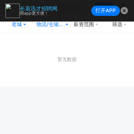
搜索
长葛迅才招聘网
打开APP
地图
用app更方便！
老城
物流/仓储/商贸/外贸/进出口
薪资范围
筛选
暂无数据