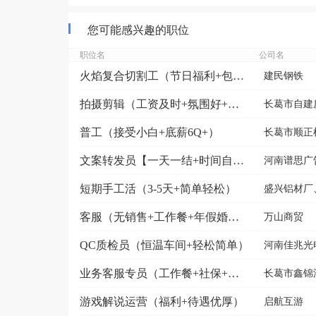
您可能感兴趣的职位
职位名
公司名
火焰复合切割工（节日福利+包食宿+工资及时）
建民钢铁
拍摄剪辑（工资及时+氛围好+节日福利）
长葛市自建
普工（接受小白+底薪6Q+）
长葛市顺正
文案转发员【一天一结+时间自由】
河南谱思广
短期手工活（3-5天+简单轻松）
盛兴铝材厂
客服（无销售+工作餐+年假婚假）
万山商贸
QC质检员（恒温车间+轻松简单）
河南佳兆光
业务客服专员（工作餐+社保+福利）
长葛市鑫锦
游戏解说运营（福利+待遇优厚）
启航互游