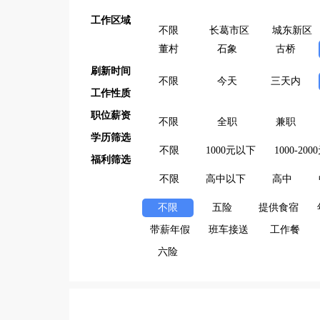
工作区域
不限
长葛市区
城东新区
董村
石象
古桥
刷新时间
不限
今天
三天内
工作性质
职位薪资
不限
全职
兼职
学历筛选
不限
1000元以下
1000-200
福利筛选
不限
高中以下
高中
不限
五险
提供食宿
带薪年假
班车接送
工作餐
六险