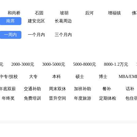
和尚桥
石固
坡胡
后河
增福镇
佛
南席
建安北区
长葛周边
一周内
一个月内
三个月内
0元
2000-3000元
3000-5000元
5000-8000元
8000-1.2万元
中专/技校
大专
本科
硕士
博士
MBA/EM
年底双薪
交通补助
周末双休
加班补助
餐补
话补
年终奖
免费培训
晋升空间
年度旅游
定期体检
包住