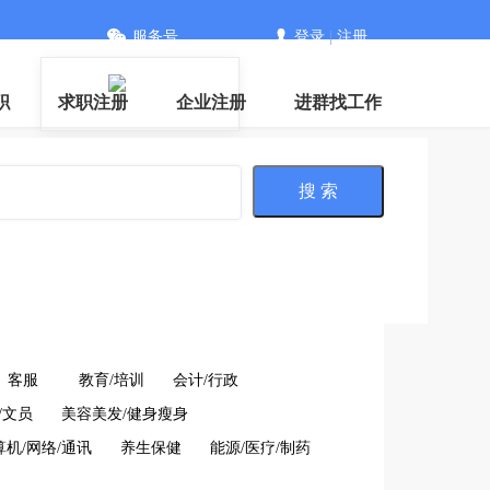
服务号
登录
|
注册
职
求职注册
企业注册
进群找工作
搜 索
客服
教育/培训
会计/行政
/文员
美容美发/健身瘦身
算机/网络/通讯
养生保健
能源/医疗/制药