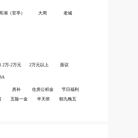
耳湖（官亭）
大周
老城
1.2万-2万元
2万元以上
面议
BA
房补
住房公积金
节日福利
宿
五险一金
半天班
朝九晚五