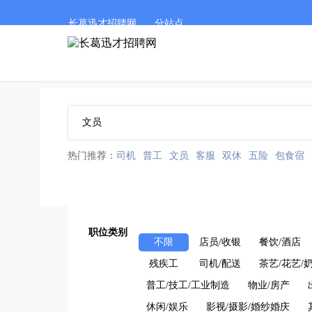
长葛迅才招聘网
分站点
热门推荐：
司机
普工
文员
客服
双休
五险
包食宿
职位类别
不限
店员/收银
餐饮/酒店
残疾工
司机/配送
茶艺/花艺/
普工/技工/工业制造
物业/房产
休闲/娱乐
影视/摄影/婚纱婚庆