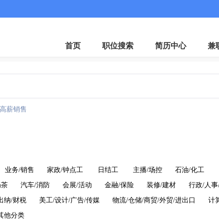
首页
职位搜索
简历中心
兼
高薪销售
业务/销售
家政/钟点工
日结工
主播/场控
石油/化工
奶茶
汽车/消防
会展/活动
金融/保险
装修/建材
行政/人事
出纳/财税
美工/设计/广告/传媒
物流/仓储/商贸/外贸/进出口
计
其他分类