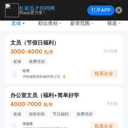
搜索
长葛迅才招聘网
打开APP
地图
用app更方便！
老城
职位类别
薪资范围
筛选
文员（节假日福利）
3000-4000
3小时前
元/月
老城
免费培训
经理
联系企业
河南威斯德机械有限公司
办公室文员（福利+简单好学
4000-7000
9天前
元/月
老城
加班补助
节日福利
免费培训
张超磊
联系企业