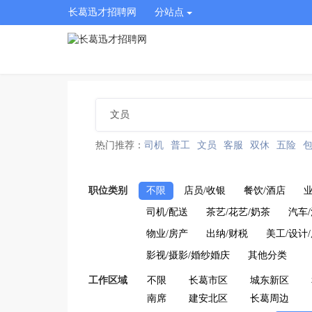
长葛迅才招聘网
分站点
热门推荐：
司机
普工
文员
客服
双休
五险
职位类别
不限
店员/收银
餐饮/酒店
业
司机/配送
茶艺/花艺/奶茶
汽车
物业/房产
出纳/财税
美工/设计
影视/摄影/婚纱婚庆
其他分类
工作区域
不限
长葛市区
城东新区
南席
建安北区
长葛周边