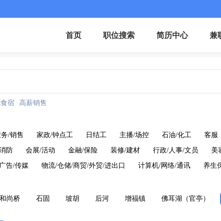
首页
职位搜索
简历中心
兼
包食宿
高薪销售
务/销售
家政/钟点工
日结工
主播/场控
石油/化工
客服
/消防
会展/活动
金融/保险
装修/建材
行政/人事/文员
美
/广告/传媒
物流/仓储/商贸/外贸/进出口
计算机/网络/通讯
养生
和尚桥
石固
坡胡
后河
增福镇
佛耳湖（官亭）