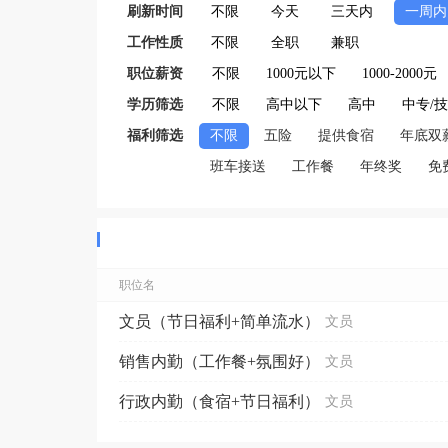
刷新时间
不限
今天
三天内
一周内
工作性质
不限
全职
兼职
职位薪资
不限
1000元以下
1000-2000元
学历筛选
不限
高中以下
高中
中专/
福利筛选
不限
五险
提供食宿
年底双
班车接送
工作餐
年终奖
免
职位名
文员（节日福利+简单流水）
文员
销售内勤（工作餐+氛围好）
文员
行政内勤（食宿+节日福利）
文员