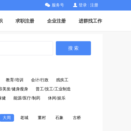
服务号
登录
|
注册
职
求职注册
企业注册
进群找工作
搜 索
教育/培训
会计/行政
残疾工
容美发/健身瘦身
普工/技工/工业制造
保健
能源/医疗/制药
休闲/娱乐
大周
老城
董村
石象
古桥