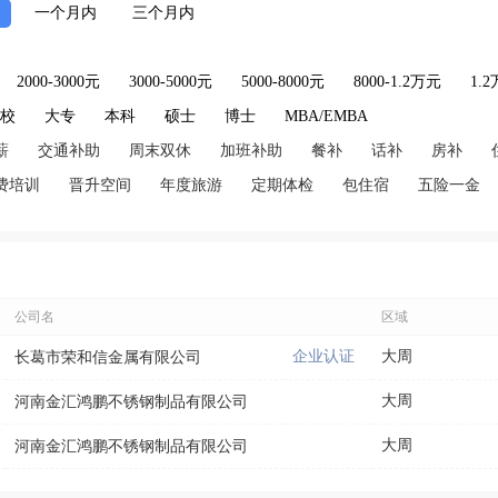
一个月内
三个月内
2000-3000元
3000-5000元
5000-8000元
8000-1.2万元
1.
技校
大专
本科
硕士
博士
MBA/EMBA
薪
交通补助
周末双休
加班补助
餐补
话补
房补
费培训
晋升空间
年度旅游
定期体检
包住宿
五险一金
公司名
区域
企业认证
大周
长葛市荣和信金属有限公司
大周
河南金汇鸿鹏不锈钢制品有限公司
大周
河南金汇鸿鹏不锈钢制品有限公司