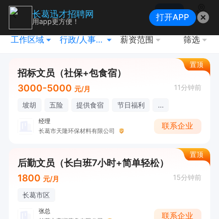
搜索
长葛迅才招聘网
打开APP
地图
用app更方便！
工作区域
行政/人事/文员
薪资范围
筛选
置顶
招标文员（社保+包食宿）
3000-5000
11分钟前
元/月
坡胡
五险
提供食宿
节日福利
...
经理
联系企业
长葛市天隆环保材料有限公司
置顶
后勤文员（长白班7小时+简单轻松）
1800
15分钟前
元/月
长葛市区
张总
联系企业