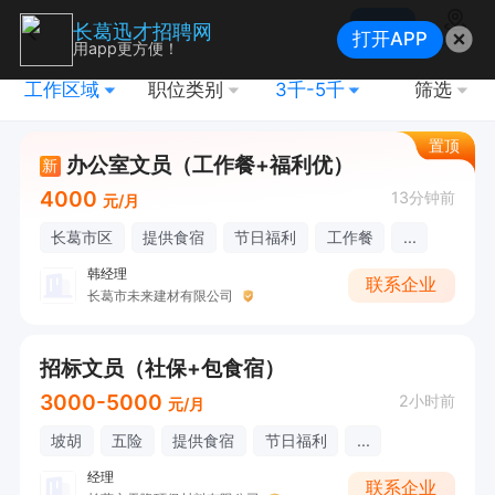
搜索
长葛迅才招聘网
打开APP
地图
用app更方便！
工作区域
职位类别
3千-5千
筛选
置顶
办公室文员（工作餐+福利优）
新
4000
13分钟前
元/月
长葛市区
提供食宿
节日福利
工作餐
...
韩经理
联系企业
长葛市未来建材有限公司
招标文员（社保+包食宿）
3000-5000
2小时前
元/月
坡胡
五险
提供食宿
节日福利
...
经理
联系企业