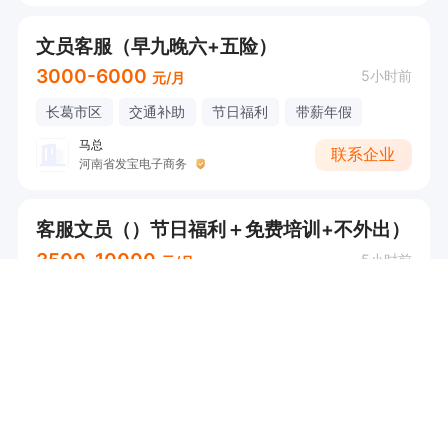
文员客服（早九晚六+五险）
3000-6000
5小时前
元/月
长葛市区
交通补助
节日福利
带薪年假
马总
联系企业
河南省发宝电子商务
客服文员（）节日福利＋免费培训+不外出）
3500-10000
5小时前
元/月
长葛市区
交通补助
晋升空间
马总
联系企业
长葛市汇声科技有限公司
人事文员（长白班）
3000-5000
7小时前
元/月