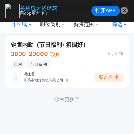
搜索
长葛迅才招聘网
打开APP
地图
用app更方便！
工作区域
职位类别
薪资范围
筛选
销售内勤（节日福利+氛围好）
3000-20000
5小时前
元/月
董村
节日福利
冯经理
联系企业
长葛市增辉机械有限公司
没有更多了