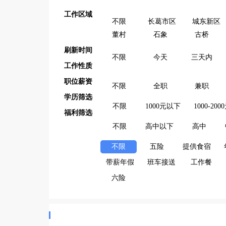
工作区域
不限
长葛市区
城东新区
董村
石象
古桥
刷新时间
不限
今天
三天内
工作性质
职位薪资
不限
全职
兼职
学历筛选
不限
1000元以下
1000-200
福利筛选
不限
高中以下
高中
不限
五险
提供食宿
带薪年假
班车接送
工作餐
六险