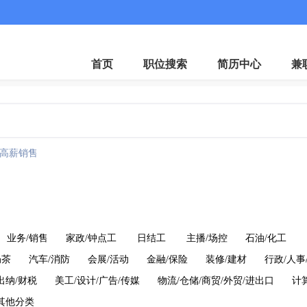
首页
职位搜索
简历中心
兼
高薪销售
业务/销售
家政/钟点工
日结工
主播/场控
石油/化工
奶茶
汽车/消防
会展/活动
金融/保险
装修/建材
行政/人事
出纳/财税
美工/设计/广告/传媒
物流/仓储/商贸/外贸/进出口
计
其他分类