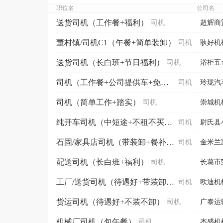
职位名
公司名
送货司机（工作餐+福利）
司机
超辉商
董村镇/司机C1（午餐+简单装卸）
司机
耿好机
送货司机（长白班+节日福利）
司机
浴柜五
司机（工作餐+公司提供车+免费充电）
司机
玲珑汽
司机（简单工作+踏实）
司机
崇城机
纯开车司机（中短途+不租不买无押金+就近安排）
司机
尉氏县
石固/家具店司机（带装卸+餐补+福利）
司机
金米兰
配送司机（长白班+福利）
司机
长葛市
工厂/送货司机（待遇好+带装卸+短期勿扰）
司机
欧迪机
货运司机（待遇好+不装不卸）
司机
广泰运
机械厂司机（包午餐）
司机
杰盛机