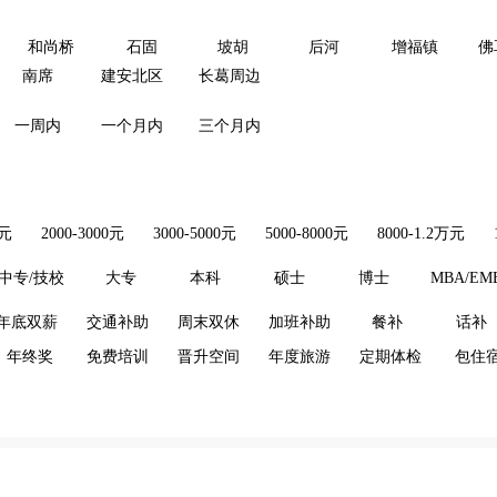
和尚桥
石固
坡胡
后河
增福镇
佛
南席
建安北区
长葛周边
一周内
一个月内
三个月内
0元
2000-3000元
3000-5000元
5000-8000元
8000-1.2万元
中专/技校
大专
本科
硕士
博士
MBA/EM
年底双薪
交通补助
周末双休
加班补助
餐补
话补
年终奖
免费培训
晋升空间
年度旅游
定期体检
包住