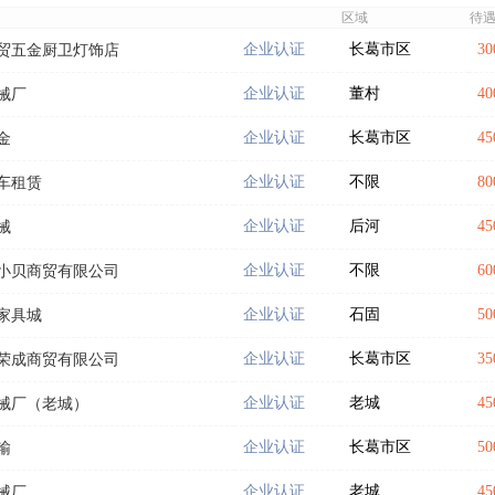
区域
待
企业认证
长葛市区
30
贸五金厨卫灯饰店
企业认证
董村
40
械厂
企业认证
长葛市区
45
金
企业认证
不限
80
车租赁
企业认证
后河
45
械
企业认证
不限
60
小贝商贸有限公司
企业认证
石固
50
家具城
企业认证
长葛市区
35
荣成商贸有限公司
企业认证
老城
45
械厂（老城）
企业认证
长葛市区
50
输
企业认证
老城
45
械厂