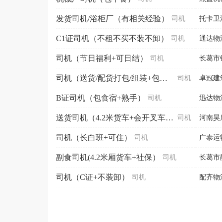
发货司机/浴柜厂（有相关经验）
司机
托卡卫
C1证司机（不租不买不装不卸）
司机
通达物
司机（节日福利+可日结）
司机
长葛市
司机（送货/配货打包/组装+包午餐）
司机
卓冠建
B证司机（包食宿+熟手）
司机
迅达物
送货司机（4.2米货车+会开叉车+包午餐）
司机
河南昊
司机（长白班+可住）
司机
广泰运
副食司机(4.2米厢货车+社保）
司机
长葛市
司机（C证+不装卸）
司机
配齐物