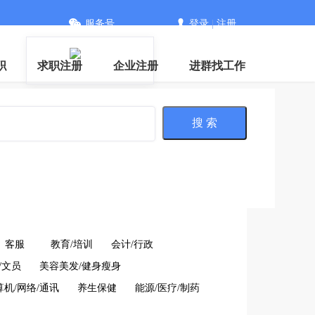
服务号
登录
|
注册
职
求职注册
企业注册
进群找工作
搜 索
客服
教育/培训
会计/行政
/文员
美容美发/健身瘦身
算机/网络/通讯
养生保健
能源/医疗/制药