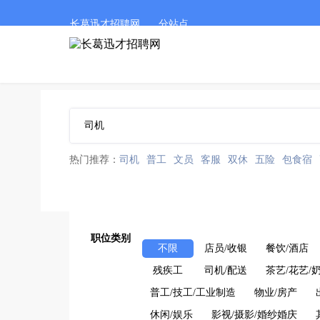
长葛迅才招聘网
分站点
热门推荐：
司机
普工
文员
客服
双休
五险
包食宿
职位类别
不限
店员/收银
餐饮/酒店
残疾工
司机/配送
茶艺/花艺/
普工/技工/工业制造
物业/房产
休闲/娱乐
影视/摄影/婚纱婚庆