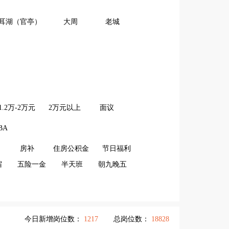
耳湖（官亭）
大周
老城
1.2万-2万元
2万元以上
面议
BA
房补
住房公积金
节日福利
宿
五险一金
半天班
朝九晚五
今日新增岗位数：
1217
总岗位数：
18828