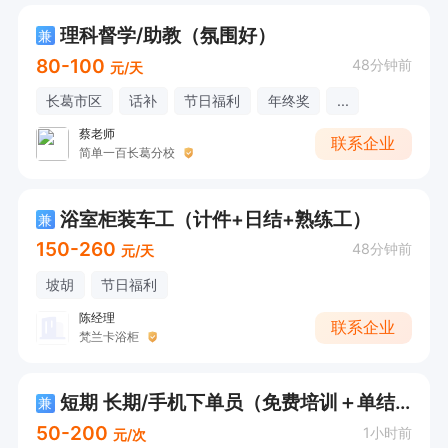
理科督学/助教（氛围好）
兼
80-100
48分钟前
元/天
长葛市区
话补
节日福利
年终奖
...
蔡老师
联系企业
简单一百长葛分校
浴室柜装车工（计件+日结+熟练工）
兼
150-260
48分钟前
元/天
坡胡
节日福利
陈经理
联系企业
梵兰卡浴柜
短期 长期/手机下单员（免费培训＋单结+不拖欠）
兼
50-200
1小时前
元/次