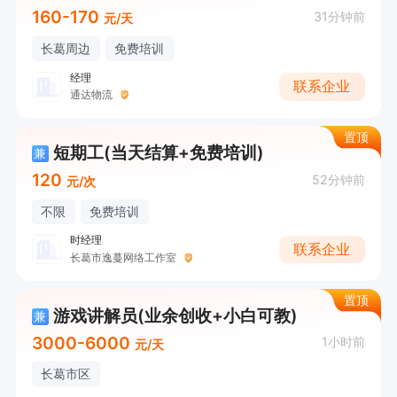
160-170
31分钟前
元/天
长葛周边
免费培训
经理
联系企业
通达物流
置顶
短期工(当天结算+免费培训)
兼
120
52分钟前
元/次
不限
免费培训
时经理
联系企业
长葛市逸蔓网络工作室
置顶
游戏讲解员(业余创收+小白可教)
兼
3000-6000
1小时前
元/天
长葛市区