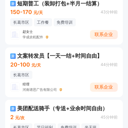
短期普工（装卸打包+半月一结算）
兼
150-170
43分钟前
元/天
长葛市区
工作餐
免费培训
赵女士
联系企业
学成农机配件
文案转发员【一天一结+时间自由】
兼
20-100
44分钟前
元/天
长葛市区
经理
联系企业
河南谱思广告有限公司
美团配送骑手（专送+业余时间自由）
兼
2
45分钟前
元/次
长葛市区
节日福利
免费培训
半天班