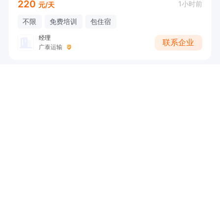
220
1小时前
元/天
不限
免费培训
包住宿
经理
联系企业
广泰运输
不用坐班/微信推广员（简单）
兼
100-300
1小时前
元/天
不限
免费培训
经理
联系企业
绿蚂蚁环保科技有限公司
外卖员（临时 长期均可）
兼
110-200
2小时前
元/天
城东新区
免费培训
彤彤