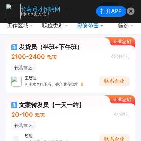
搜索
长葛迅才招聘网
打开APP
地图
用app更方便！
工作区域
职位类别
薪资范围
筛选
企业急招
发货员（半班+下午班）
兼
2100-2400
42分钟前
元/天
长葛市区
王经理
联系企业
河南水之纯卫浴、盛合卫浴批发
企业急招
文案转发员【一天一结】
兼
20-100
4小时前
元/天
长葛市区
经理
联系企业