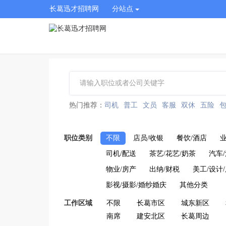
长葛迅才招聘网
分站点
热门推荐：
司机
普工
文员
客服
双休
五险
职位类别
不限
店员/收银
餐饮/酒店
业
司机/配送
茶艺/花艺/奶茶
汽车
物业/房产
出纳/财税
美工/设计
影视/摄影/婚纱婚庆
其他分类
工作区域
不限
长葛市区
城东新区
南席
建安北区
长葛周边