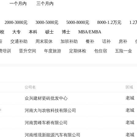
一个月内
三个月内
2000-3000元
3000-5000元
5000-8000元
8000-1.2万元
1.
技校
大专
本科
硕士
博士
MBA/EMBA
薪
交通补助
周末双休
加班补助
餐补
话补
房补
费培训
晋升空间
年度旅游
定期体检
包住宿
五险一金
公司名
区域
老城
众兴建材瓷砖批发中心
老城
P
河南大与农牧科技有限公司
老城
河南贯峰车桥有限公司
老城
河南维境新能源汽车有限公司