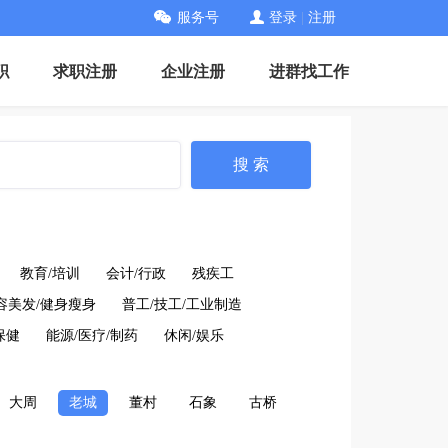
服务号
登录
|
注册
职
求职注册
企业注册
进群找工作
搜 索
教育/培训
会计/行政
残疾工
容美发/健身瘦身
普工/技工/工业制造
保健
能源/医疗/制药
休闲/娱乐
大周
老城
董村
石象
古桥