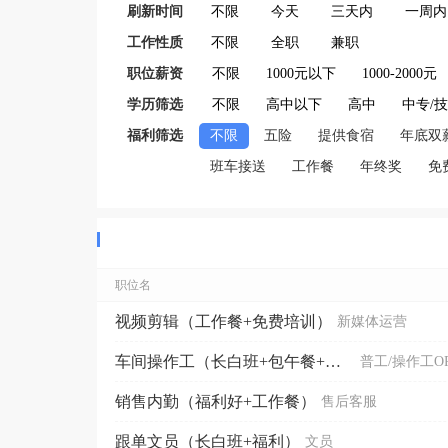
刷新时间
不限
今天
三天内
一周内
工作性质
不限
全职
兼职
职位薪资
不限
1000元以下
1000-2000元
学历筛选
不限
高中以下
高中
中专/
福利筛选
不限
五险
提供食宿
年底双
班车接送
工作餐
年终奖
免
职位名
视频剪辑（工作餐+免费培训）
新媒体运营
车间操作工（长白班+包午餐+可住宿）
普工/操作工O
销售内勤（福利好+工作餐）
售后客服
跟单文员（长白班+福利）
文员