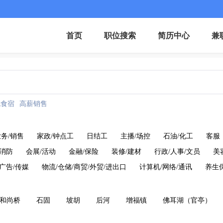
首页
职位搜索
简历中心
兼
包食宿
高薪销售
务/销售
家政/钟点工
日结工
主播/场控
石油/化工
客服
/消防
会展/活动
金融/保险
装修/建材
行政/人事/文员
美
/广告/传媒
物流/仓储/商贸/外贸/进出口
计算机/网络/通讯
养生
和尚桥
石固
坡胡
后河
增福镇
佛耳湖（官亭）