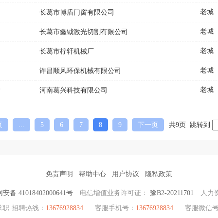
老城
长葛市博盾门窗有限公司
老城
长葛市鑫钺激光切割有限公司
老城
长葛市柠轩机械厂
老城
许昌顺风环保机械有限公司
老城
P
河南葛兴科技有限公司
页
...
5
6
7
8
9
下一页
共9页 跳转到
免责声明
帮助中心
用户协议
隐私政策
备 41018402000641号
电信增值业务许可证：
豫B2-20211701
人力
求职·招聘热线：
13676928834
客服手机号：
13676928834
客服微信