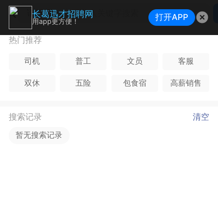
请选择
长葛迅才招聘网
打开APP
用app更方便！
热门推荐
司机
普工
文员
客服
双休
五险
包食宿
高薪销售
搜索记录
清空
暂无搜索记录