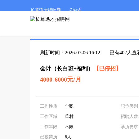
长葛迅才招聘网
分站点
刷新时间：2026-07-06 16:12
已有402人查
会计（长白班+福利）
【已停招】
4000-6000元/月
工作性质
全职
职位类别
工作区域
董村
招聘人数
工作年限
不限
学历要求
已投简历
8人