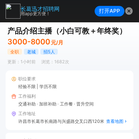
长葛迅才招聘网
打开APP
用app更方便！
产品介绍主播（小白可教＋年终奖）
3000-8000
元/月
全职
老城
招5人
更新：1小时前
浏览：1682次
职位要求
经验不限
学历不限
工作福利
交通补助
加班补助
工作餐
晋升空间
工作地址
许昌市长葛市长南路与兴盛路交叉口西120米
查看地图