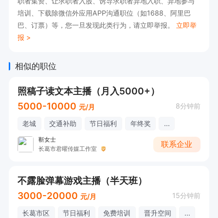
职者集资、让求职者入股、诱导求职者异地入职、异地参与
培训、下载除微信外应用APP沟通职位（如1688、阿里巴
巴、订票）等，您一旦发现此类行为，请立即举报。
立即举
报 >
相似的职位
照稿子读文本主播（月入5000+）
5000-10000
8分钟前
元/月
老城
交通补助
节日福利
年终奖
...
靳女士
联系企业
长葛市君曜传媒工作室
不露脸弹幕游戏主播（半天班）
3000-20000
15分钟前
元/月
长葛市区
节日福利
免费培训
晋升空间
...