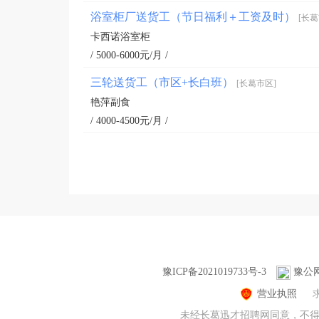
浴室柜厂送货工（节日福利＋工资及时）
[长葛
卡西诺浴室柜
/ 5000-6000元/月 /
三轮送货工（市区+长白班）
[长葛市区]
艳萍副食
/ 4000-4500元/月 /
豫ICP备2021019733号-3
豫公网安
营业执照
未经长葛迅才招聘网同意，不得转载