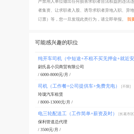
严禁用人单位做出任何损害求职者合法权益的违法
者集资、让求职者入股、诱导求职者异地入职、异地参
订票）等，您一旦发现此类行为，请立即举报。
我要
可能感兴趣的职位
纯开车司机（中短途+不租不买无押金+就近
尉氏县小贝商贸有限公司
/ 6000-8000元/月 /
司机（工作餐+公司提供车+免费充电）
[不限]
玲珑汽车租赁
/ 8000-13000元/月 /
电三轮配送工（工作简单+薪资及时）
[长葛市区
保利管道总代理
/ 3500元/月 /