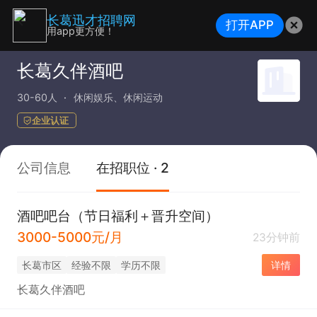
长葛迅才招聘网
打开APP
用app更方便！
长葛久伴酒吧
30-60人
休闲娱乐、休闲运动
企业认证
公司信息
在招职位 · 2
酒吧吧台（节日福利＋晋升空间）
3000-5000元/月
23分钟前
长葛市区
经验不限
学历不限
详情
长葛久伴酒吧