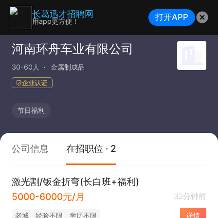
长葛迅才招聘网
打开APP
用app更方便！
河南环舟车业有限公司
30-60人
金属制成品
企业认证
节日福利
公司信息
在招职位 · 2
激光割/钣金折弯(长白班+福利)
5000-6000元/月
32分钟前
老城
经验不限
学历不限
详情