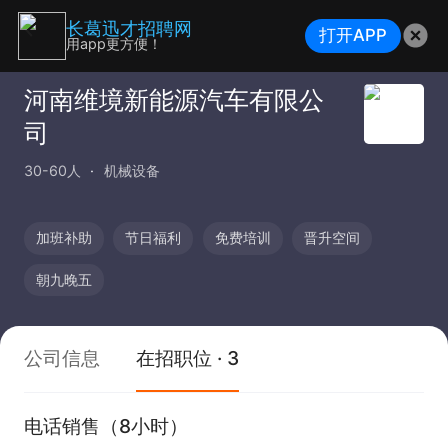
长葛迅才招聘网
打开APP
用app更方便！
河南维境新能源汽车有限公
司
30-60人
机械设备
加班补助
节日福利
免费培训
晋升空间
朝九晚五
公司信息
在招职位 · 3
电话销售（8小时）