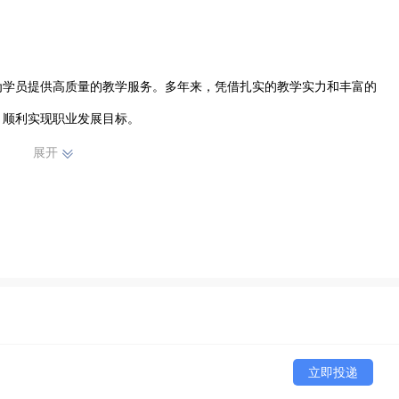
为学员提供高质量的教学服务。多年来，凭借扎实的教学实力和丰富的
顺利实现职业发展目标。

展开
。无论是热门的计算机技能培训，还是实用的职业技能提升课程，都能


堂学习之余，有机会参与实际项目操作，积累宝贵的实践经验。

智教育咨询）始终坚持以学员为中心，致力于为社会培养更多优秀的专
立即投递
助力学员在职业道路上稳步前行，实现人生价值。