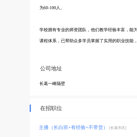
为60-100人。

学校拥有专业的师资团队，他们教学经验丰富，能
课程体系，已帮助众多学员掌握了实用的职业技能，
学校课程涵盖多个领域，满足不同学员的学习需求
公司地址
为学员打下坚实基础，增强他们在职场上的竞争力。
长葛一峰隔壁
在教学过程中，注重理论与实践相结合，让学员在课
在招职位
长葛市启智懿职业技能培训学校有限公司（郑州启
主播（长白班+有经验+不带货）
[长葛市区]
业人才，成为推动区域职业技能提升的重要力量，